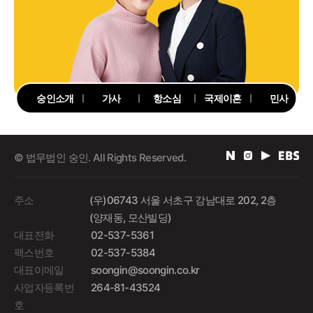
숭인소개
가사
항소심
국제이혼
민사
© 법무법인 숭인. All Rights Reserved.
주소
(우)06743 서울 서초구 강남대로 202, 2층
(양재동, 모산빌딩)
대표전화
02-537-5361
팩스번호
02-537-5384
대표이메일
soongin@soongin.co.kr
사업자등록번
264-81-43524
호